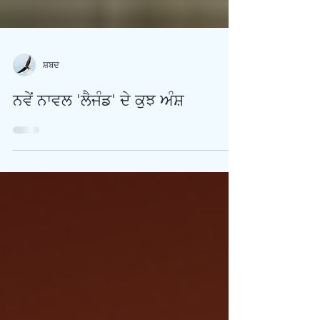
ਸ਼ਬਦ
ਨਵੇਂ ਨਾਵਲ 'ਲੈਜੰਡ' ਦੇ ਕੁਝ ਅੰਸ਼