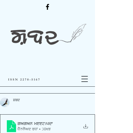
ਸ਼ਬਦ
gagan meet
.pdf
Download PDF • 30KB