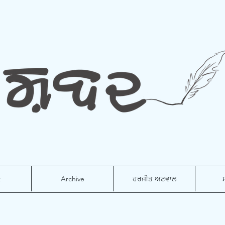
t
Archive
ਹਰਜੀਤ ਅਟਵਾਲ