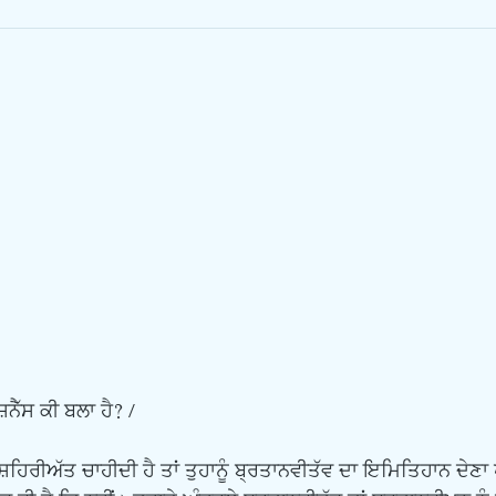
਼ਨੈੱਸ ਕੀ ਬਲਾ ਹੈ? /