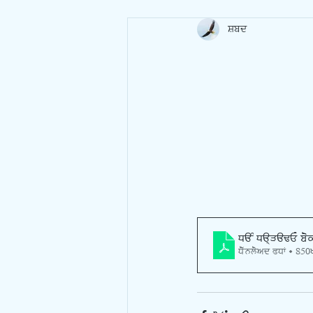
ਸ਼ਬਦ
DAS DARVAZE boo
Download PDF • 85