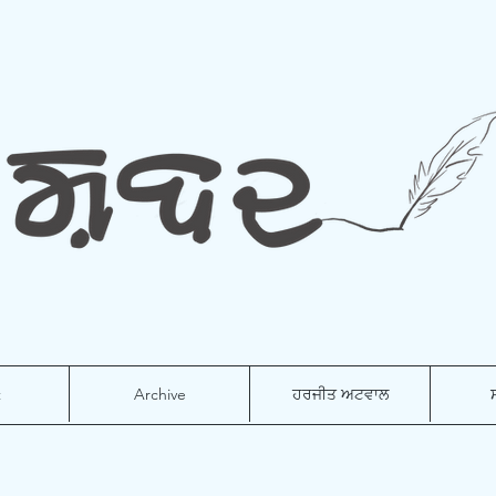
t
Archive
ਹਰਜੀਤ ਅਟਵਾਲ