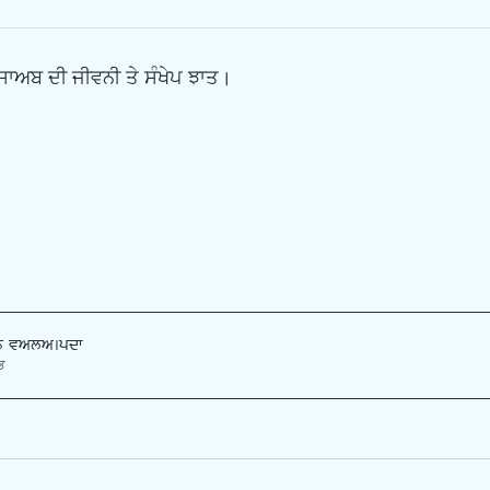
ਸਾਅਬ ਦੀ ਜੀਵਨੀ ਤੇ ਸੰਖੇਪ ਝਾਤ।
n vala
.pdf
B