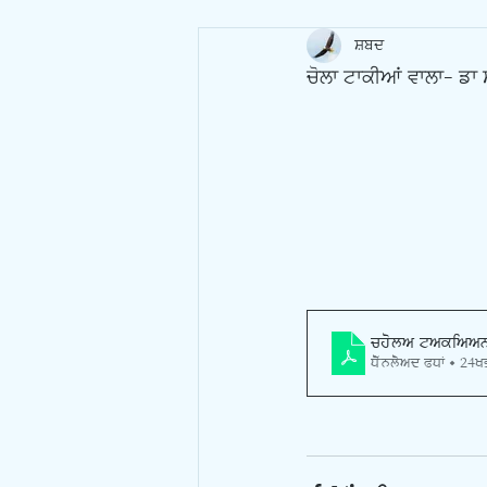
ਸ਼ਬਦ
ਚੋਲਾ ਟਾਕੀਆਂ ਵਾਲਾ- ਡਾ 
chola takiaa
Download PDF • 24K