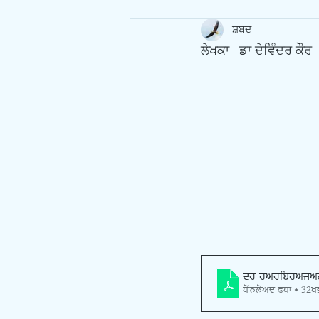
ਸ਼ਬਦ
ਲੇਖਕਾ- ਡਾ ਦੇਵਿੰਦਰ ਕੌਰ
dr haribhaja
Download PDF • 32K