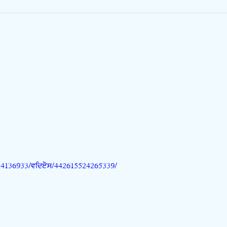
/524136933/videos/442615524265339/