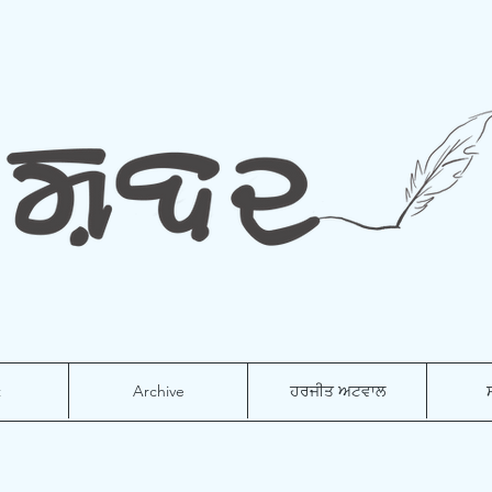
t
Archive
ਹਰਜੀਤ ਅਟਵਾਲ