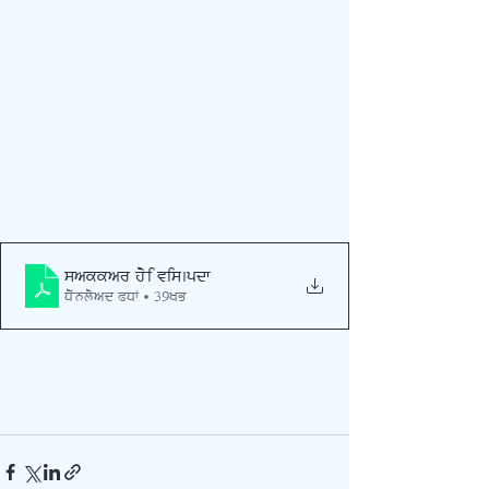
sakkar hoyi vis
.pdf
Download PDF • 39KB