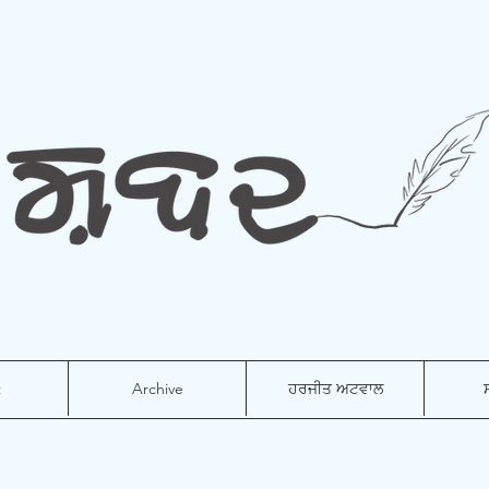
t
Archive
ਹਰਜੀਤ ਅਟਵਾਲ