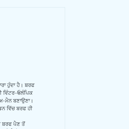
ਈ ਵਿੰਟਰ-Eਲੰਪਿਕ 
ਨੋਅ-ਮੈਨ ਬਣਾਉਣਾ। 
ਲੰਡਨ ਵਿੱਚ ਬਰਫ ਹੀ 