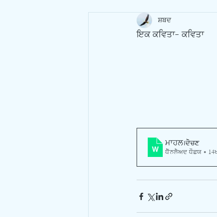
ਸ਼ਬਦ
ਇਕ ਕਵਿਤਾ- ਕਵਿਤਾ
ਮਾਹਲ
.docx
Download DOCX • 14