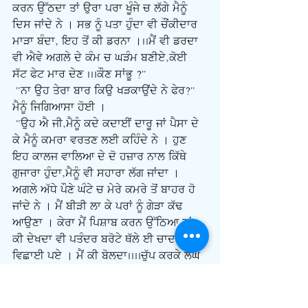
ਕਰਨ ਉੱਠਦਾ ਤਾਂ ਉਰਾ ਪਰਾ ਖੂੰਜੇ ਚ ਲੱਗੇ ਮੈਨੂੰ 
ਦਿਸ ਜਾਂਦੇ ਨੇ । ਸਭ ਨੂੰ ਪਤਾ ਹੁੰਦਾ ਵੀ ਚੌਂਕੀਦਾਰ 
ਮਾੜਾ ਬੰਦਾ, ਇਹ ਤੋਂ ਕੀ ਡਰਨਾ ।..ਮੈਂ ਵੀ ਡਰਦਾ 
ਵੀ ਐਵੇ ਅਗਲੇ ਦੇ ਕੰਮ ਚ ਘੜੰਮ ਬਣੀਏ,ਕੋਈ 
ਸੱਟ ਫੇਟ ਮਾਰ ਦੇਣ ...ਕੌਣ ਸਾਂਭੂ ?"
 "ਨਾ ਉਹ ਤੇਰਾ ਬਾਰ ਕਿਉ ਖੜਕਾਉਂਦੇ ਨੇ ਫੇਰ?" 
ਮੈਨੂੰ ਜਿਗਿਆਸਾ ਹੋਈ ।
 "ਉਹ ਐ ਜੀ,ਮੈਨੂੰ ਕਦੇ ਕਦਾਈਂ ਦਾਰੂ ਜਾਂ ਪੈਸਾ ਦੇ 
ਕੇ ਮੈਨੂੰ ਕਮਰਾ ਵਰਤਣ ਲਈ ਕਹਿੰਦੇ ਨੇ । ਹੁਣ 
ਇਹ ਕਾਲਜ ਵਾਲਿਆ ਦੇ ਦੋ ਹਜ਼ਾਰ ਨਾਲ ਕਿੱਥੇ 
ਗੁਜਾਰਾ ਹੁੰਦਾ,ਮੈਨੂੰ ਵੀ ਸਹਾਰਾ ਲੱਗ ਜਾਂਦਾ । 
ਅਗਲੇ ਅੱਧੇ ਪੌਣੇ ਘੰਟੇ ਚ ਮੇਰੇ ਕਮਰੇ ਤੋਂ ਬਾਹਰ ਹੋ 
ਜਾਂਦੇ ਨੇ । ਮੈਂ ਬੀੜੀ ਲਾ ਕੇ ਪਰਾਂ ਨੂੰ ਗੇੜਾ ਕੱਢ 
ਆਉਣਾ । ਕੇਰਾ ਮੈਂ ਪਿਸ਼ਾਬ ਕਰਨ ਉੱਠਿਆ ਤਾਂ 
ਕੀ ਦੇਖਦਾ ਵੀ ਪਤੰਦਰ ਬਰੋਟੇ ਥੱਲੇ ਈ ਚਾਦਰ 
ਵਿਛਾਈ ਪਏ । ਮੈਂ ਕੀ ਬੋਲਦਾ....ਚੁੱਪ ਕਰਕੇ ਲੰਘ 
ਗਿਆ । ਉਸ ਪਿੱਛੋਂ ਤਾਂ ਫੇਰ ਹੌਲੀ ਹੌਲੀ ਆਸ਼ਕਾਂ ਨੂੰ 
ਮੇਰੇ ਕਮਰੇ ਦੀ ਸੇਵਾ ਬਾਰੇ ਪਤਾ ਲੱਗ ਗਿਆ । ਮੈਨੂੰ 
ਵੀ ਮਹੀਨੇ ਚ ਪੰਜ ਸੱਤ ਕੇਸ ਮਿਲ ਜਾਂਦੇ ਸੀ । ਹੁਣ 