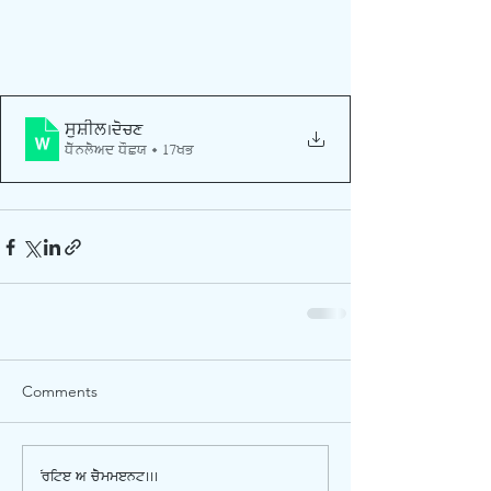
ਸੁਸ਼ੀਲ
.docx
Download DOCX • 17KB
Comments
Write a comment...