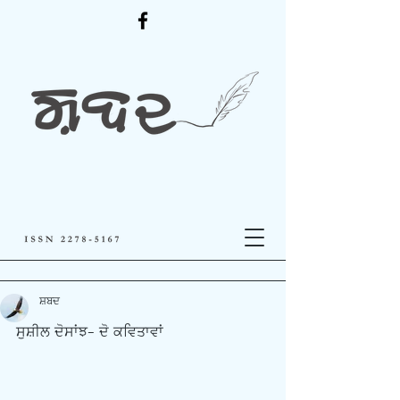
ਸ਼ਬਦ
ਸੁਸ਼ੀਲ ਦੋਸਾਂਝ- ਦੋ ਕਵਿਤਾਵਾਂ