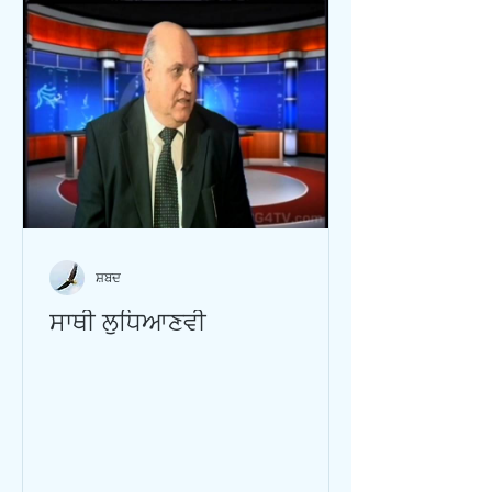
ਸ਼ਬਦ
ਸਾਥੀ ਲੁਧਿਆਣਵੀ