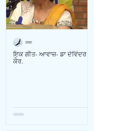
ਸ਼ਬਦ
ਇਕ ਗੀਤ- ਆਵਾਜ਼- ਡਾ ਦੇਵਿੰਦਰ
ਕੌਰ.