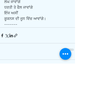
ਲੰਘ ਜਾਵਾਂਗੇ
ਧਰਤੀ ਤੇ ਫੈਲ ਜਾਵਾਂਗੇ
ਇੰਜ ਅਸੀਂ
ਕੂਕਨਸ ਦੀ ਜੂਨ ਵਿੱਚ ਆਵਾਂਗੇ। 
-------
Comments
Write a comment...