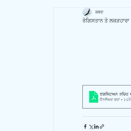
ਸ਼ਬਦ
ਰੇਗਿਸਤਾਨ ਤੇ ਲਕੜਹਾਰਾ
Registan Vich
Download PDF • 1.19