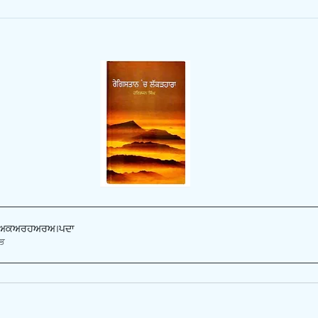
 Lakarhara
.pdf
MB