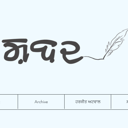
t
Archive
ਹਰਜੀਤ ਅਟਵਾਲ