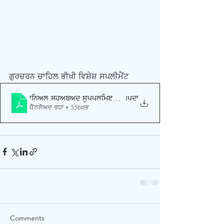
ਗੁਰਚਰਨ ਚਾਹਿਲ ਭੀਖੀ ਵਿਸ਼ੇਸ਼ ਸਪਲੀਮੈਂਟ 
final shabad suppliment 25
.pdf
Download PDF • 556KB
Comments