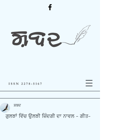
ਸ਼ਬਦ
ਗੁਲਝਾਂ ਵਿੱਚ ਉਲਝੀ ਜ਼ਿੰਦਗੀ ਦਾ ਨਾਵਲ - ਗੀਤ-