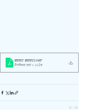
geet geet1
.pdf
Download PDF • 1.21MB