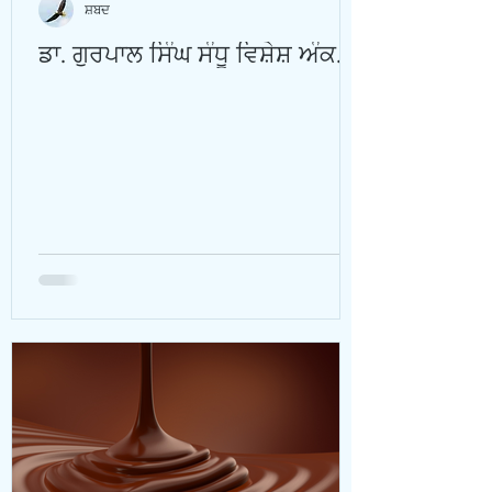
ਸ਼ਬਦ
ਡਾ. ਗੁਰਪਾਲ ਸਿੰਘ ਸੰਧੂ ਵਿਸ਼ੇਸ਼ ਅੰਕ.