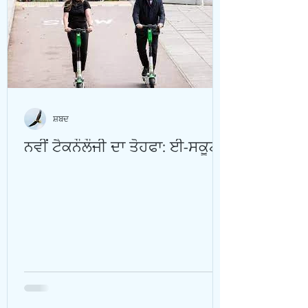
ਸ਼ਬਦ
ਨਵੀਂ ਟੈਕਨੌਲੌਜੀ ਦਾ ਤੋਹਫਾ: ਈ-ਸਕੂਟਰ