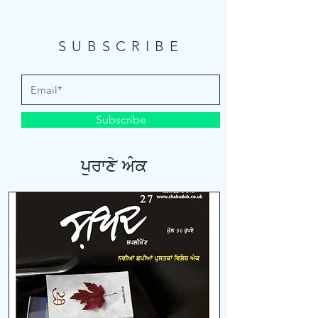
SUBSCRIBE
Subscribe
purfxy aMk