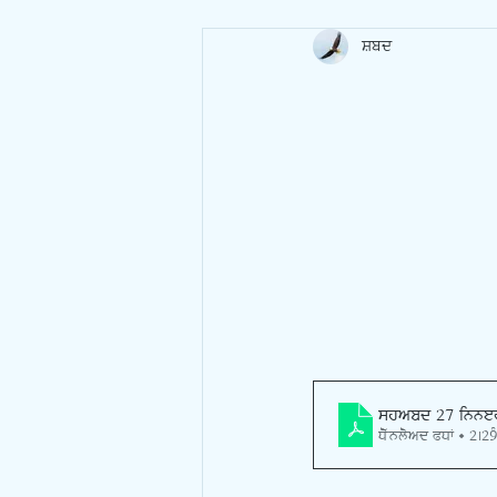
ਸ਼ਬਦ
shabd 27 inner
Download PDF • 2.29